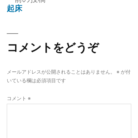
稿
稿:
の
起床
ナ
投
稿:
ビ
ゲ
コメントをどうぞ
ー
シ
メールアドレスが公開されることはありません。
※
が付
ョ
いている欄は必須項目です
ン
コメント
※