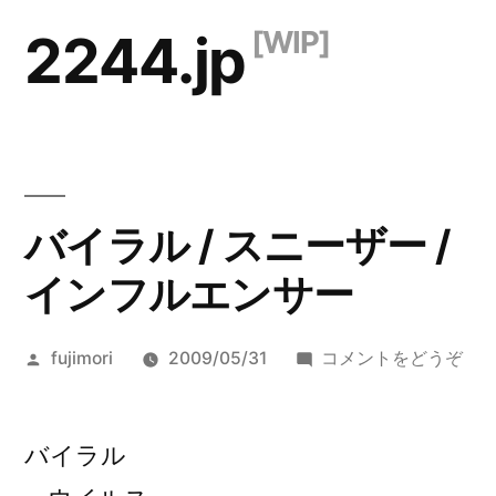
コ
2244.jp
ン
テ
ン
ツ
バイラル / スニーザー /
へ
ス
インフルエンサー
キ
投
(バ
fujimori
2009/05/31
コメントをどうぞ
ッ
稿
イ
プ
者:
ラ
ル
バイラル
/