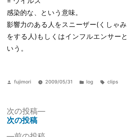
= ウイルス
ス
感染的な、という意味。
ニ
ー
影響力のある人をスニーザー(くしゃみ
ザ
をする人)もしくはインフルエンサーと
ー
いう。
/
イ
ン
フ
投
カ
タ
ル
fujimori
2009/05/31
log
clips
稿
テ
グ:
エ
者:
ゴ
ン
リ
サ
次
次の投稿
ー:
ー)
の
次の投稿
投
投
前
前の投稿