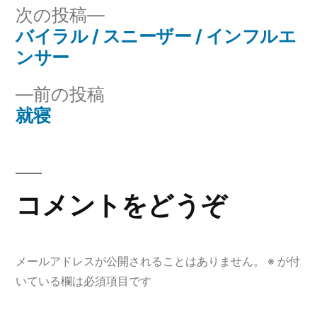
リ
次
次の投稿
ー:
の
バイラル / スニーザー / インフルエ
投
投
ンサー
稿
稿:
前
前の投稿
ナ
の
就寝
投
ビ
稿:
ゲ
コメントをどうぞ
ー
シ
ョ
メールアドレスが公開されることはありません。
※
が付
いている欄は必須項目です
ン