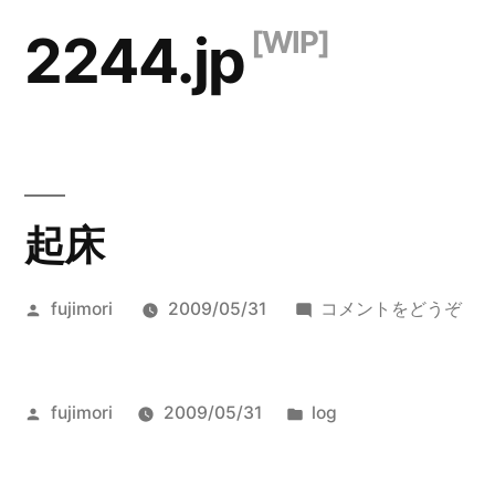
コ
2244.jp
ン
テ
ン
ツ
起床
へ
ス
投
(起
fujimori
2009/05/31
コメントをどうぞ
キ
稿
床)
ッ
者:
プ
投
カ
fujimori
2009/05/31
log
稿
テ
者:
ゴ