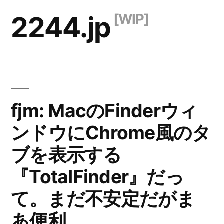
コ
2244.jp
ン
テ
ン
ツ
fjm: MacのFinderウィ
へ
ス
ンドウにChrome風のタ
キ
ブを表示する
ッ
『TotalFinder』だっ
プ
て。まだ不安定だがま
あ便利。