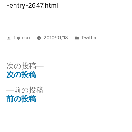
-entry-2647.html
投
カ
fujimori
2010/01/18
Twitter
稿
テ
者:
ゴ
リ
次
次の投稿
ー:
の
次の投稿
投
投
前
前の投稿
稿
稿:
の
前の投稿
ナ
投
稿:
ビ