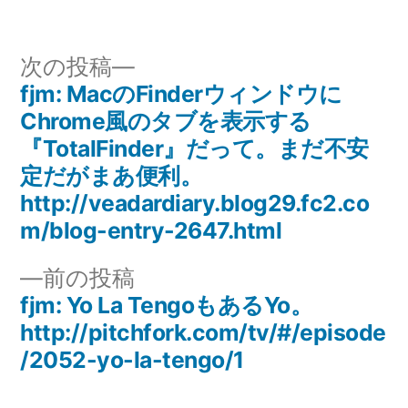
稿
テ
者:
ゴ
リ
次
次の投稿
ー:
の
fjm: MacのFinderウィンドウに
投
投
Chrome風のタブを表示する
稿
稿:
『TotalFinder』だって。まだ不安
定だがまあ便利。
ナ
http://veadardiary.blog29.fc2.co
ビ
m/blog-entry-2647.html
ゲ
前
前の投稿
の
fjm: Yo La TengoもあるYo。
ー
投
http://pitchfork.com/tv/#/episode
シ
稿:
/2052-yo-la-tengo/1
ョ