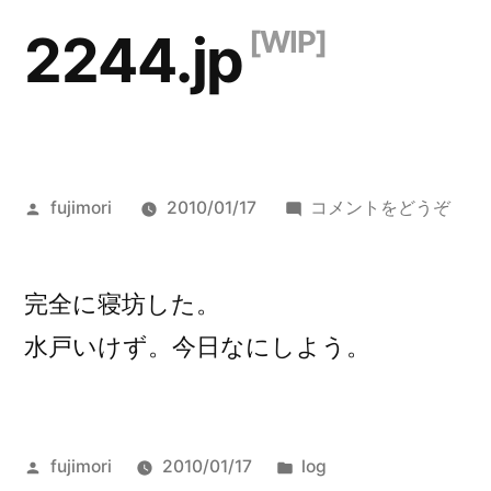
コ
2244.jp
ン
テ
ン
ツ
投
()
fujimori
2010/01/17
コメントをどうぞ
へ
稿
者:
ス
完全に寝坊した。
キ
水戸いけず。今日なにしよう。
ッ
プ
投
カ
fujimori
2010/01/17
log