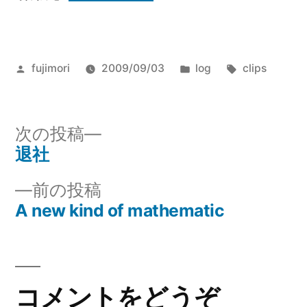
投
カ
タ
fujimori
2009/09/03
log
clips
稿
テ
グ:
者:
ゴ
リ
次
次の投稿
ー:
の
退社
投
投
前
前の投稿
稿
稿:
の
A new kind of mathematic
ナ
投
稿:
ビ
ゲ
コメントをどうぞ