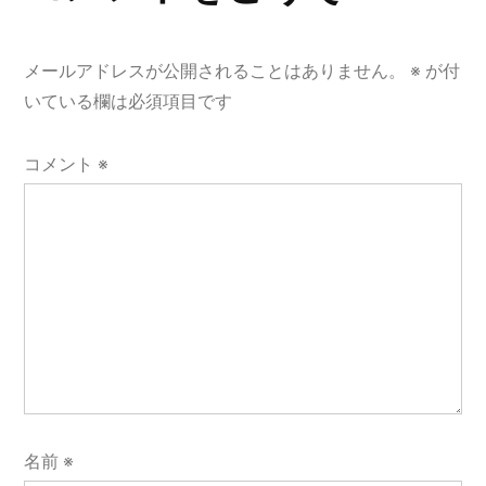
ー
シ
メールアドレスが公開されることはありません。
※
が付
ョ
いている欄は必須項目です
ン
コメント
※
名前
※