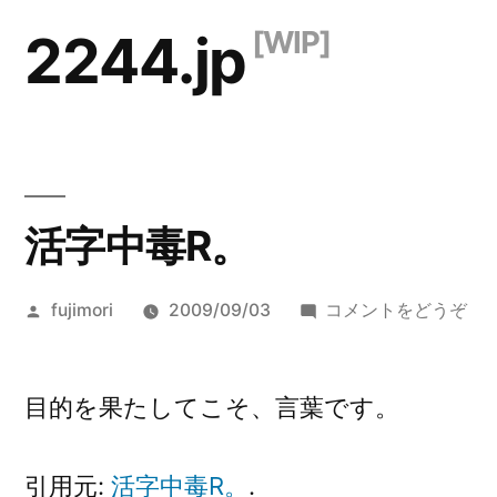
コ
2244.jp
ン
テ
ン
ツ
活字中毒R。
へ
ス
投
(活
fujimori
2009/09/03
コメントをどうぞ
キ
稿
字
ッ
者:
中
毒
目的を果たしてこそ、言葉です。
プ
R。
引用元:
活字中毒R。
.