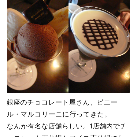
ル
コ
リ
ー
ニ
@
銀
座)
銀座のチョコレート屋さん、ピエー
ル・マルコリーニに行ってきた。
なんか有名な店舗らしい。1店舗内でチ