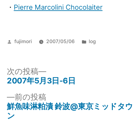
・
Pierre Marcolini Chocolaiter
投
カ
fujimori
2007/05/06
log
稿
テ
者:
ゴ
リ
次
次の投稿
ー:
の
2007年5月3日-6日
投
投
前
前の投稿
稿
稿:
の
鮮魚味淋粕漬 鈴波@東京ミッドタウ
ナ
投
ン
稿:
ビ