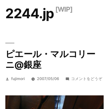
コ
2244.jp
ン
テ
ン
ツ
ピエール・マルコリー
へ
ス
ニ@銀座
キ
投
(ピ
fujimori
2007/05/06
コメントをどうぞ
ッ
稿
エ
プ
者:
ー
ル
マ