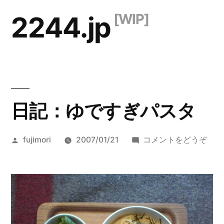
コ
2244.jp
ン
テ
ン
ツ
日記：ゆですぎパスタ
へ
ス
投
(日
fujimori
2007/01/21
コメントをどうぞ
キ
稿
記：
ッ
者:
ゆ
で
プ
す
ぎ
パ