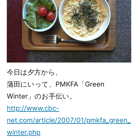
ス
タ)
今日は夕方から、
蒲田にいって、PMKFA「Green
Winter」のお手伝い。
http://www.cbc-
net.com/article/2007/01/pmkfa_green_
winter.php