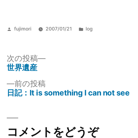
投
カ
fujimori
2007/01/21
log
稿
テ
者:
ゴ
リ
次
次の投稿
ー:
の
世界遺産
投
投
前
前の投稿
稿
稿:
の
日記：It is something I can not see
ナ
投
稿:
ビ
ゲ
コメントをどうぞ