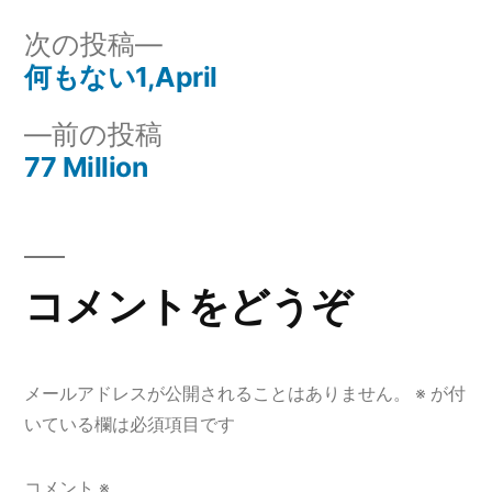
リ
次
次の投稿
ー:
の
何もない1,April
投
投
前
前の投稿
稿
稿:
の
77 Million
ナ
投
稿:
ビ
ゲ
コメントをどうぞ
ー
シ
メールアドレスが公開されることはありません。
※
が付
ョ
いている欄は必須項目です
ン
コメント
※