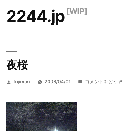
コ
2244.jp
ン
テ
ン
ツ
夜桜
へ
ス
投
(夜
fujimori
2006/04/01
コメントをどうぞ
キ
稿
桜)
ッ
者:
プ