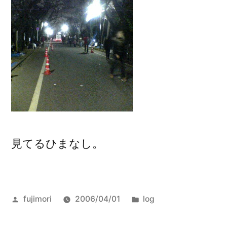
見てるひまなし。
投
カ
fujimori
2006/04/01
log
稿
テ
者:
ゴ