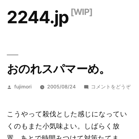
コ
2244.jp
ン
テ
ン
ツ
おのれスパマーめ。
へ
ス
投
(お
fujimori
2005/08/24
コメントをどうぞ
キ
稿
の
ッ
者:
れ
ス
こうやって殺伐とした感じになってい
プ
パ
くのもまた小気味よい。しばらく放
マ
置。あとで時間みつけて対策たてま
ー