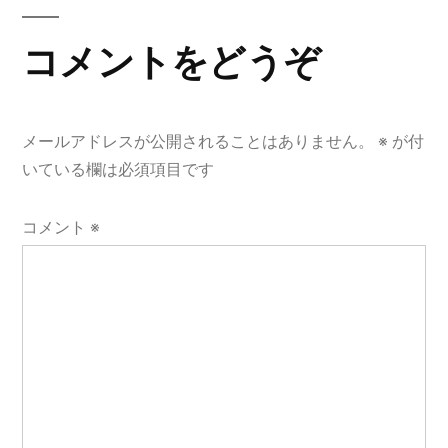
ゲ
コメントをどうぞ
ー
シ
ョ
メールアドレスが公開されることはありません。
※
が付
いている欄は必須項目です
ン
コメント
※