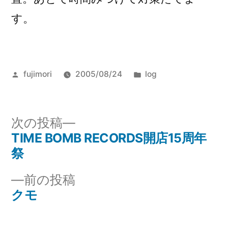
め。
す。
投
カ
fujimori
2005/08/24
log
稿
テ
者:
ゴ
リ
次
次の投稿
ー:
の
TIME BOMB RECORDS開店15周年
投
投
祭
稿
稿:
前
前の投稿
ナ
の
クモ
投
ビ
稿: