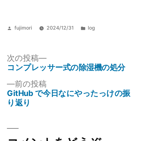
投
カ
fujimori
2024/12/31
log
稿
テ
者:
ゴ
リ
次
次の投稿
ー:
の
コンプレッサー式の除湿機の処分
投
投
前
前の投稿
稿
稿:
の
GitHub で今日なにやったっけの振
ナ
投
り返り
稿:
ビ
ゲ