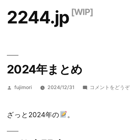
コ
2244.jp
ン
テ
ン
ツ
2024年まとめ
へ
ス
投
(20
fujimori
2024/12/31
コメントをどうぞ
キ
稿
年
ッ
者:
ま
と
ざっと2024年の
。
プ
め)