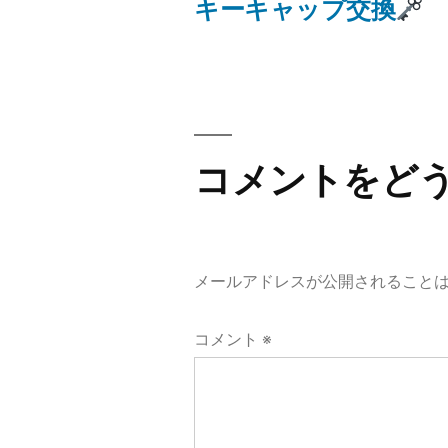
の
キーキャップ交換
投
投
稿:
稿
ナ
ビ
コメントをど
ゲ
ー
メールアドレスが公開されること
シ
コメント
※
ョ
ン