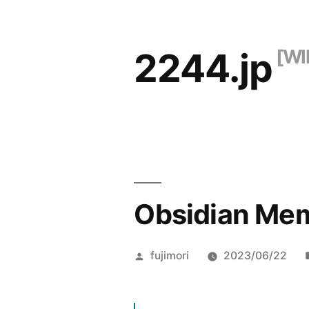
コ
ン
2244.jp
テ
ン
ツ
へ
ス
キ
Obsidian Me
ッ
プ
投
fujimori
2023/06/22
稿
者: