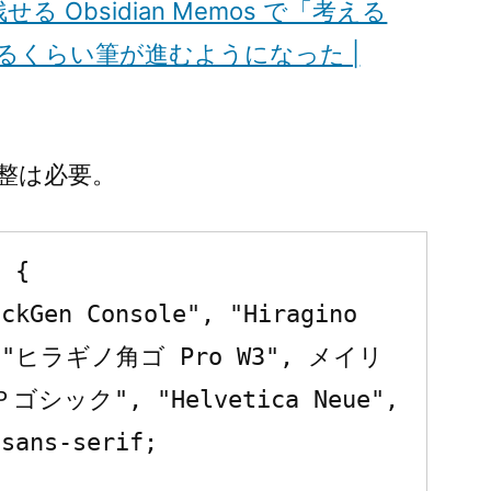
残せる Obsidian Memos で「考える
るくらい筆が進むようになった |
整は必要。
 {

", "ヒラギノ角ゴ Pro W3", メイリ
ゴシック", "Helvetica Neue", 
sans-serif;
