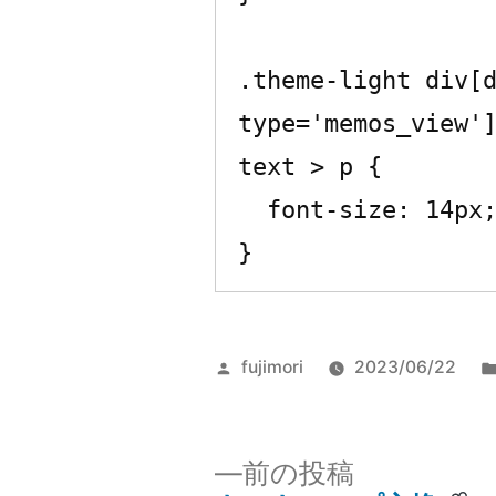
.theme-light div[
type='memos_view'
text > p {

  font-size: 14px;

}
投
fujimori
2023/06/22
稿
者:
前
前の投稿