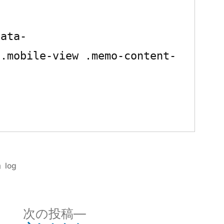
data-
].mobile-view .memo-content-
カ
log
テ
ゴ
リ
次
次の投稿
ー: