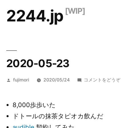
コ
2244.jp
ン
テ
ン
ツ
2020-05-23
へ
ス
投
(20
fujimori
2020/05/24
コメントをどうぞ
キ
稿
05-
ッ
者:
23)
8,000歩歩いた
プ
ドトールの抹茶タピオカ飲んだ
audible
契約してみた