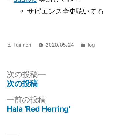
サピエンス全史聴いてる
投
カ
fujimori
2020/05/24
log
稿
テ
者:
ゴ
リ
次
次の投稿
ー:
の
次の投稿
投
投
前
前の投稿
稿
稿:
の
Hala ‘Red Herring’
ナ
投
稿:
ビ