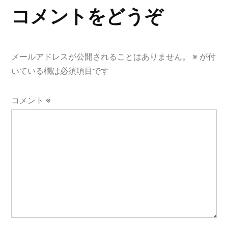
ゲ
コメントをどうぞ
ー
シ
メールアドレスが公開されることはありません。
※
が付
ョ
いている欄は必須項目です
ン
コメント
※