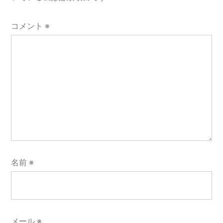
ン
コメント
※
名前
※
メール
※