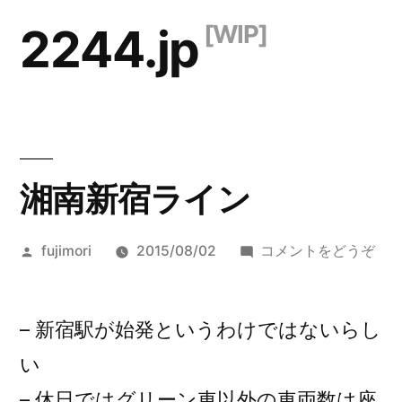
コ
2244.jp
ン
テ
ン
ツ
湘南新宿ライン
へ
ス
投
(湘
fujimori
2015/08/02
コメントをどうぞ
キ
稿
南
ッ
者:
新
宿
– 新宿駅が始発というわけではないらし
プ
ラ
い
イ
– 休日ではグリーン車以外の車両数は座
ン)