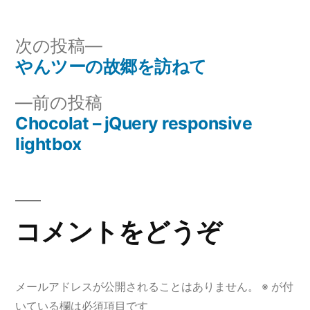
者:
ゴ
リ
次
次の投稿
ー:
の
やんツーの故郷を訪ねて
投
投
前
前の投稿
稿
稿:
の
Chocolat – jQuery responsive
ナ
投
lightbox
稿:
ビ
ゲ
コメントをどうぞ
ー
シ
ョ
メールアドレスが公開されることはありません。
※
が付
いている欄は必須項目です