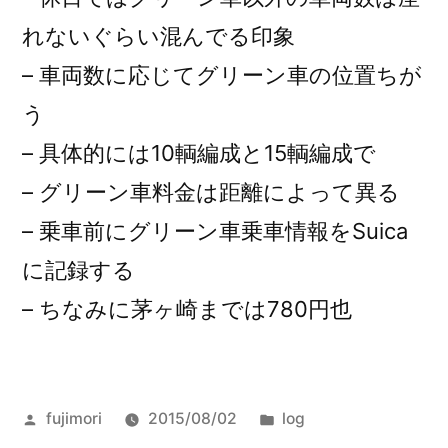
れないぐらい混んでる印象
– 車両数に応じてグリーン車の位置ちが
う
– 具体的には10輌編成と15輌編成で
– グリーン車料金は距離によって異る
– 乗車前にグリーン車乗車情報をSuica
に記録する
– ちなみに茅ヶ崎までは780円也
投
カ
fujimori
2015/08/02
log
稿
テ