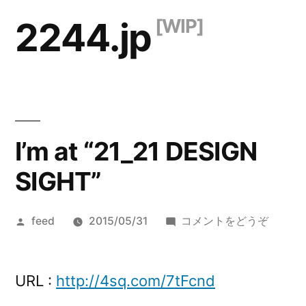
コ
2244.jp
ン
テ
ン
ツ
I’m at “21_21 DESIGN
へ
ス
SIGHT”
キ
投
(I’m
feed
2015/05/31
コメントをどうぞ
ッ
稿
at
プ
者:
“21_21
DESIG
URL :
http://4sq.com/7tFcnd
SIGHT”