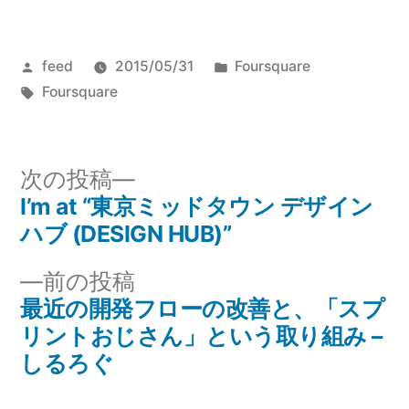
投
カ
feed
2015/05/31
Foursquare
稿
タ
テ
Foursquare
者:
グ:
ゴ
リ
ー:
次
次の投稿
の
I’m at “東京ミッドタウン デザイン
投
投
ハブ (DESIGN HUB)”
稿
稿:
前
前の投稿
ナ
の
最近の開発フローの改善と、「スプ
投
リントおじさん」という取り組み –
ビ
稿:
しるろぐ
ゲ