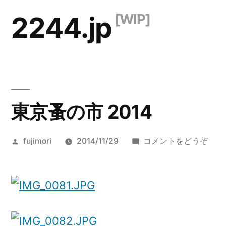
コ
2244.jp
ン
テ
ン
ツ
東京蚤の市 2014
へ
ス
投
(東
fujimori
2014/11/29
コメントをどうぞ
キ
稿
京
ッ
者:
蚤
の
プ
市
2014