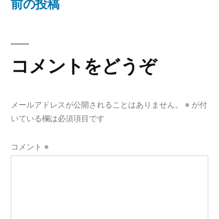
の
前の投稿
ナ
投
稿:
ビ
ゲ
コメントをどうぞ
ー
シ
メールアドレスが公開されることはありません。
※
が付
ョ
いている欄は必須項目です
ン
コメント
※