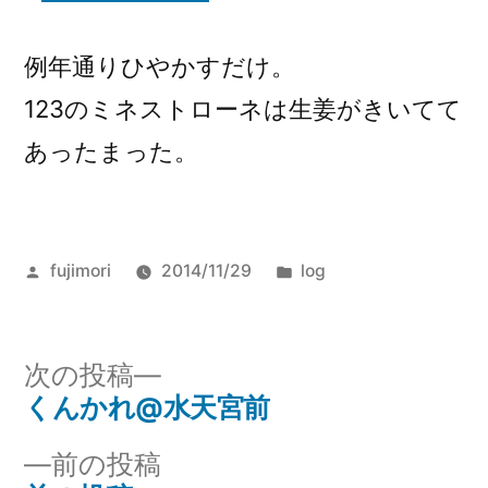
例年通りひやかすだけ。
123のミネストローネは生姜がきいてて
あったまった。
投
カ
fujimori
2014/11/29
log
稿
テ
者:
ゴ
リ
次
次の投稿
ー:
の
くんかれ@水天宮前
投
投
前
前の投稿
稿
稿: