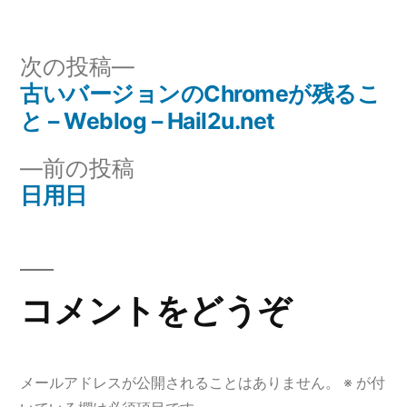
稿
テ
グ:
者:
ゴ
リ
次
次の投稿
ー:
の
古いバージョンのChromeが残るこ
投
投
と – Weblog – Hail2u.net
稿
稿:
前
前の投稿
ナ
の
日用日
投
ビ
稿:
ゲ
コメントをどうぞ
ー
シ
ョ
メールアドレスが公開されることはありません。
※
が付