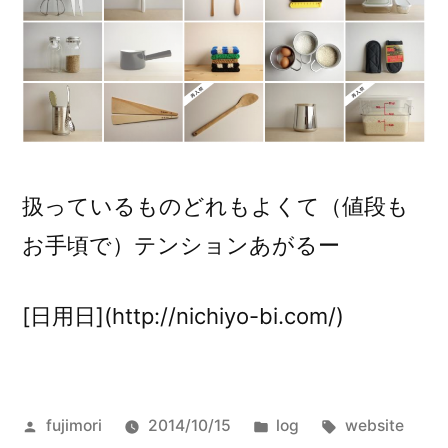
扱っているものどれもよくて（値段も
お手頃で）テンションあがるー
[日用日](http://nichiyo-bi.com/)
投
カ
タ
fujimori
2014/10/15
log
website