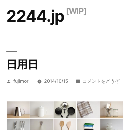
コ
2244.jp
ン
テ
ン
ツ
日用日
へ
ス
投
(日
fujimori
2014/10/15
コメントをどうぞ
キ
稿
用
ッ
者:
日)
プ