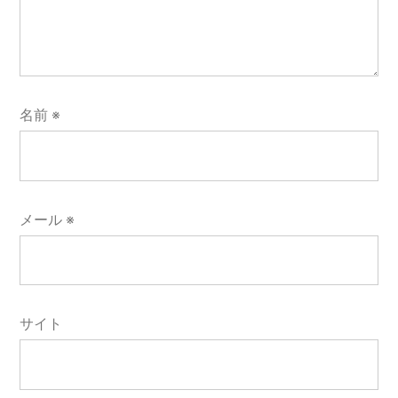
ー
ル
32
選
–
名前
※
Qiita)
メール
※
サイト