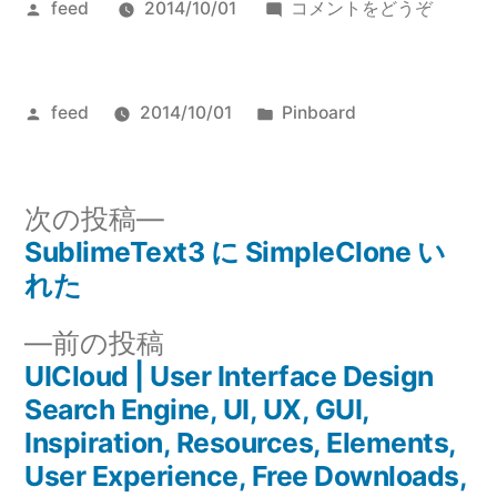
投
(bootst
feed
2014/10/01
コメントをどうぞ
稿
–
者:
非
デ
投
カ
feed
2014/10/01
Pinboard
ザ
稿
テ
イ
者:
ゴ
ナ
リ
次
次の投稿
ー
ー:
の
SublimeText3 に SimpleClone い
エ
投
投
れた
ン
稿
稿:
ジ
前
前の投稿
ニ
ナ
の
UICloud | User Interface Design
ア
投
Search Engine, UI, UX, GUI,
ビ
が
稿:
Inspiration, Resources, Elements,
一
ゲ
User Experience, Free Downloads,
人