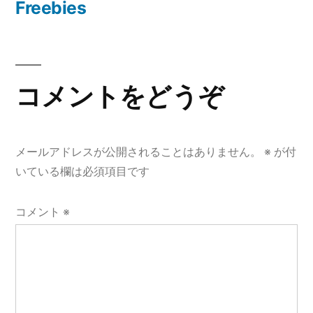
Freebies
で
ー
Web
シ
サ
ー
ョ
ビ
コメントをどうぞ
ン
ス
を
作
メールアドレスが公開されることはありません。
※
が付
る
いている欄は必須項目です
と
き
コメント
※
に
便
利
な
ツ