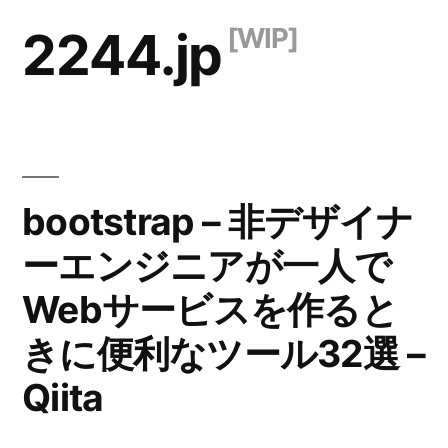
コ
2244.jp
ン
テ
ン
ツ
bootstrap – 非デザイナ
へ
ス
ーエンジニアが一人で
キ
Webサービスを作ると
ッ
きに便利なツール32選 –
プ
Qiita