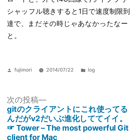
シャッフル聴きすると1日で速度制限到
達で、まだその時じゃあなかったなー
と。
投
カ
fujimori
2014/07/22
log
稿
テ
者:
ゴ
リ
次
次の投稿
ー:
の
gitのクライアントにこれ使ってる
投
投
んだがv2だいぶ進化しててイイ。
稿
稿:
☞ Tower – The most powerful Git
client for Mac