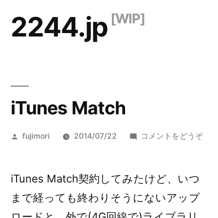
コ
2244.jp
ン
テ
ン
ツ
iTunes Match
へ
ス
投
(iTu
fujimori
2014/07/22
コメントをどうぞ
キ
稿
Mat
ッ
者:
iTunes Match契約してみたけど、いつ
プ
まで経っても終わりそうにないアップ
ロードと、外で(4G回線で)ライブラリ