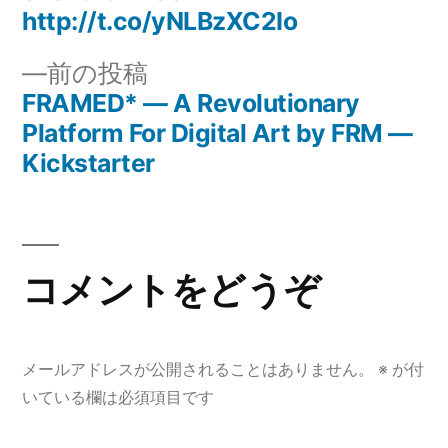
ナ
http://t.co/yNLBzXC2Io
ビ
前
前の投稿
ゲ
の
FRAMED* — A Revolutionary
投
Platform For Digital Art by FRM —
ー
稿:
Kickstarter
シ
ョ
ン
コメントをどうぞ
メールアドレスが公開されることはありません。
※
が付
いている欄は必須項目です