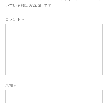
ョ
いている欄は必須項目です
ン
コメント
※
名前
※