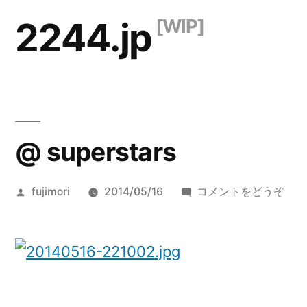
コ
2244.jp
ン
テ
ン
ツ
@ superstars
へ
ス
投
(@
fujimori
2014/05/16
コメントをどうぞ
キ
稿
supe
ッ
者:
プ