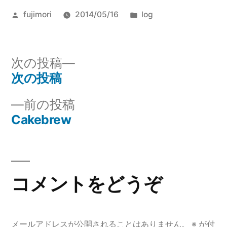
投
カ
fujimori
2014/05/16
log
稿
テ
者:
ゴ
リ
次
次の投稿
ー:
の
次の投稿
投
投
前
前の投稿
稿
稿:
の
Cakebrew
ナ
投
稿:
ビ
ゲ
コメントをどうぞ
ー
シ
メールアドレスが公開されることはありません。
※
が付