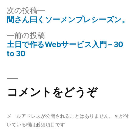
リ
次
次の投稿
ー:
の
間さん曰くソーメンプレシーズン。
投
投
前
前の投稿
稿
稿:
の
土日で作るWebサービス入門 – 30
ナ
投
to 30
稿:
ビ
ゲ
コメントをどうぞ
ー
シ
ョ
メールアドレスが公開されることはありません。
※
が付
いている欄は必須項目です
ン