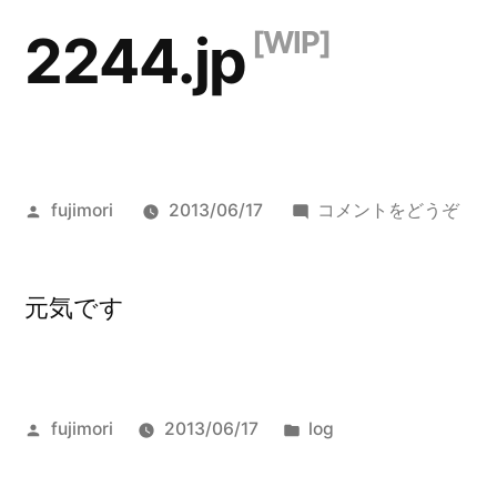
コ
2244.jp
ン
テ
ン
ツ
投
()
fujimori
2013/06/17
コメントをどうぞ
へ
稿
者:
ス
元気です
キ
ッ
プ
投
カ
fujimori
2013/06/17
log
稿
テ
者:
ゴ