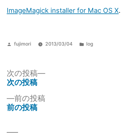
X)
ImageMagick installer for Mac OS X
.
投
カ
fujimori
2013/03/04
log
稿
テ
者:
ゴ
リ
次
次の投稿
ー:
の
次の投稿
投
投
前
前の投稿
稿
稿:
の
前の投稿
ナ
投
稿:
ビ