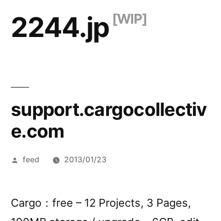
コ
2244.jp
ン
テ
ン
ツ
support.cargocollectiv
へ
ス
e.com
キ
投
feed
2013/01/23
ッ
稿
プ
者:
Cargo：free – 12 Projects, 3 Pages,