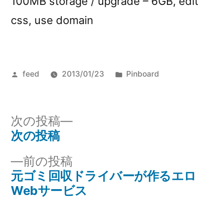
100MB storage / upgrade – 6GB, edit
css, use domain
投
カ
feed
2013/01/23
Pinboard
稿
テ
者:
ゴ
リ
次
次の投稿
ー:
の
次の投稿
投
投
前
前の投稿
稿
稿:
の
元ゴミ回収ドライバーが作るエロ
ナ
投
Webサービス
稿:
ビ