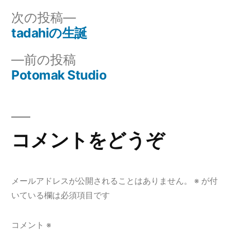
リ
次
次の投稿
ー:
の
tadahiの生誕
投
投
前
前の投稿
稿
稿:
の
Potomak Studio
ナ
投
稿:
ビ
ゲ
コメントをどうぞ
ー
シ
メールアドレスが公開されることはありません。
※
が付
ョ
いている欄は必須項目です
ン
コメント
※