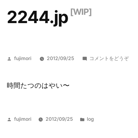
コ
2244.jp
ン
テ
ン
ツ
投
()
fujimori
2012/09/25
コメントをどうぞ
へ
稿
者:
ス
時間たつのはやい〜
キ
ッ
プ
投
カ
fujimori
2012/09/25
log
稿
テ
者:
ゴ