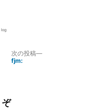
カ
log
テ
ゴ
リ
次
次の投稿
ー:
の
fjm:
投
稿:
うぞ