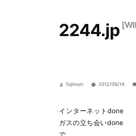
コ
ン
2244.jp
テ
ン
ツ
へ
ス
投
fujimori
2012/09/14
キ
稿
ッ
者:
インターネットdone
プ
ガスの立ち会いdone
で、