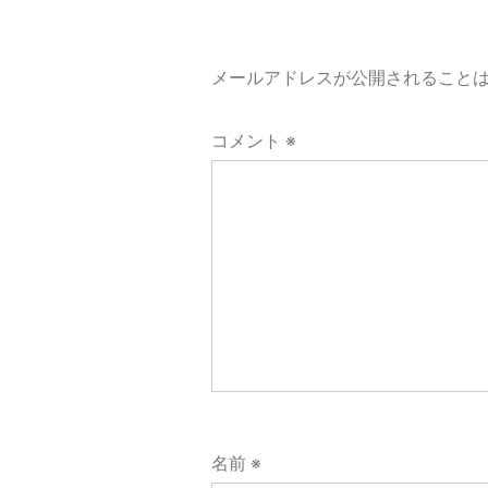
ゲ
ー
メールアドレスが公開されること
シ
コメント
※
ョ
ン
名前
※