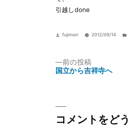
引越しdone
投
fujimori
2012/09/14
稿
者:
前
前の投稿
の
国立から吉祥寺へ
投
投
稿:
稿
ナ
ビ
コメントをど