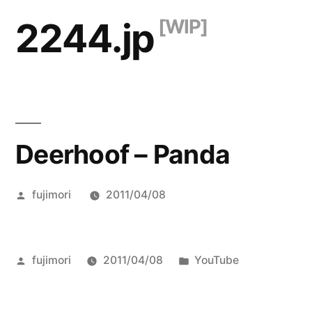
コ
2244.jp
ン
テ
ン
ツ
Deerhoof – Panda
へ
ス
投
fujimori
2011/04/08
キ
稿
ッ
者:
プ
投
カ
fujimori
2011/04/08
YouTube
稿
テ
者:
ゴ