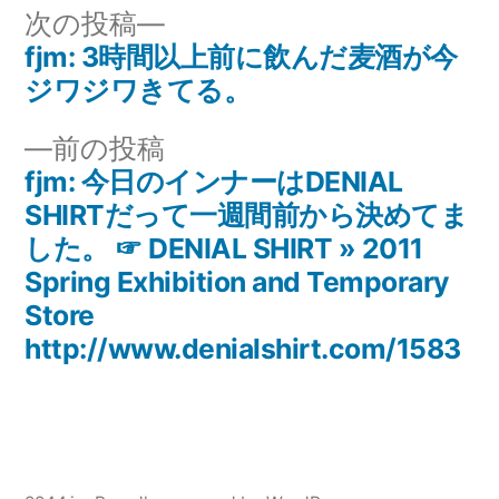
リ
次
次の投稿
ー:
の
fjm: 3時間以上前に飲んだ麦酒が今
投
投
ジワジワきてる。
稿
稿:
前
前の投稿
ナ
の
fjm: 今日のインナーはDENIAL
投
SHIRTだって一週間前から決めてま
ビ
稿:
した。 ☞ DENIAL SHIRT » 2011
ゲ
Spring Exhibition and Temporary
Store
ー
http://www.denialshirt.com/1583
シ
ョ
ン