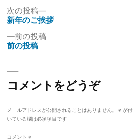
リ
次
次の投稿
ー:
の
新年のご挨拶
投
投
前
前の投稿
稿
稿:
の
前の投稿
ナ
投
稿:
ビ
ゲ
コメントをどうぞ
ー
シ
メールアドレスが公開されることはありません。
※
が付
ョ
いている欄は必須項目です
ン
コメント
※