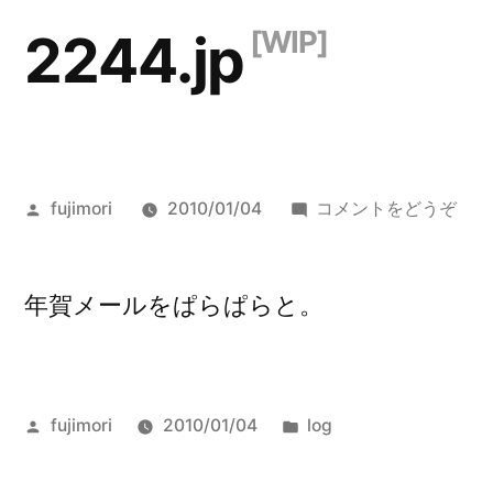
コ
2244.jp
ン
テ
ン
ツ
投
()
fujimori
2010/01/04
コメントをどうぞ
へ
稿
者:
ス
年賀メールをぱらぱらと。
キ
ッ
プ
投
カ
fujimori
2010/01/04
log
稿
テ
者:
ゴ