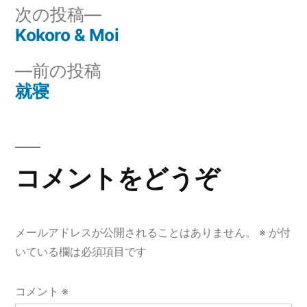
リ
次
次の投稿
ー:
の
Kokoro & Moi
投
投
前
前の投稿
稿
稿:
の
就寝
ナ
投
稿:
ビ
ゲ
コメントをどうぞ
ー
シ
メールアドレスが公開されることはありません。
※
が付
ョ
いている欄は必須項目です
ン
コメント
※