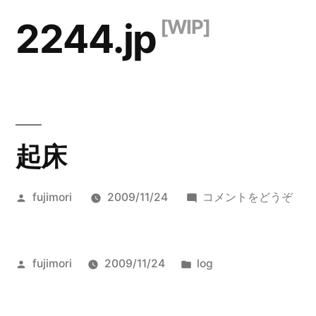
コ
2244.jp
ン
テ
ン
ツ
起床
へ
ス
投
(起
fujimori
2009/11/24
コメントをどうぞ
キ
稿
床)
ッ
者:
プ
投
カ
fujimori
2009/11/24
log
稿
テ
者:
ゴ