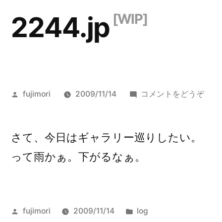
コ
2244.jp
ン
テ
ン
ツ
投
()
fujimori
2009/11/14
コメントをどうぞ
へ
稿
者:
ス
さて、今日はギャラリー巡りしたい。
キ
って雨かぁ。下がるなぁ。
ッ
プ
投
カ
fujimori
2009/11/14
log