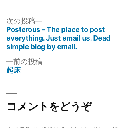
稿
テ
者:
ゴ
リ
次
次の投稿
ー:
の
Posterous – The place to post
投
投
everything. Just email us. Dead
稿
稿:
simple blog by email.
ナ
前
前の投稿
の
起床
ビ
投
ゲ
稿:
ー
コメントをどうぞ
シ
ョ