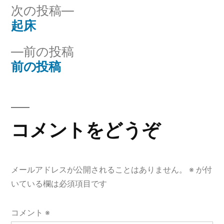
リ
次
次の投稿
ー:
の
起床
投
投
前
前の投稿
稿
稿:
の
前の投稿
ナ
投
稿:
ビ
ゲ
コメントをどうぞ
ー
シ
メールアドレスが公開されることはありません。
※
が付
ョ
いている欄は必須項目です
ン
コメント
※