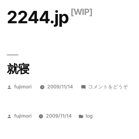
コ
2244.jp
ン
テ
ン
ツ
就寝
へ
ス
投
(就
fujimori
2009/11/14
コメントをどうぞ
キ
稿
寝)
ッ
者:
プ
投
カ
fujimori
2009/11/14
log
稿
テ
者:
ゴ