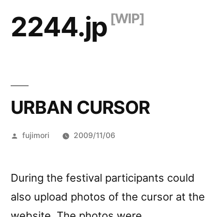
コ
2244.jp
ン
テ
ン
ツ
URBAN CURSOR
へ
ス
投
fujimori
2009/11/06
キ
稿
ッ
者:
During the festival participants could
プ
also upload photos of the cursor at the
website. The photos were