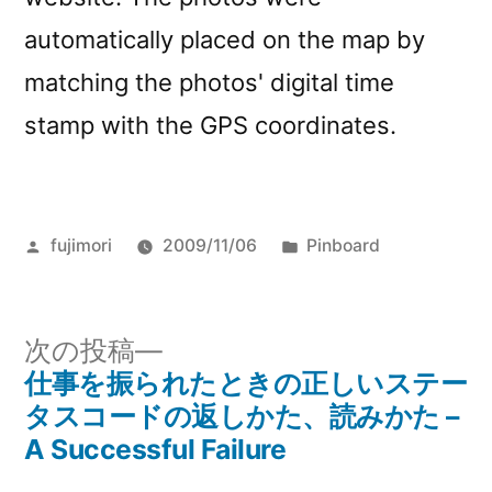
automatically placed on the map by
matching the photos' digital time
stamp with the GPS coordinates.
投
カ
fujimori
2009/11/06
Pinboard
稿
テ
者:
ゴ
リ
次
次の投稿
ー:
の
仕事を振られたときの正しいステー
投
投
タスコードの返しかた、読みかた –
稿
稿:
A Successful Failure