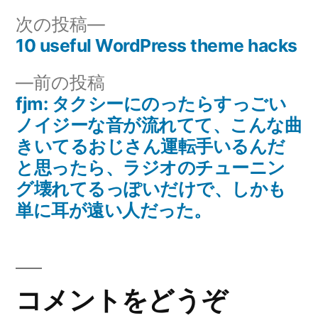
リ
次
次の投稿
ー:
の
10 useful WordPress theme hacks
投
投
前
前の投稿
稿
稿:
の
fjm: タクシーにのったらすっごい
ナ
投
ノイジーな音が流れてて、こんな曲
稿:
きいてるおじさん運転手いるんだ
ビ
と思ったら、ラジオのチューニン
ゲ
グ壊れてるっぽいだけで、しかも
単に耳が遠い人だった。
ー
シ
ョ
コメントをどうぞ
ン