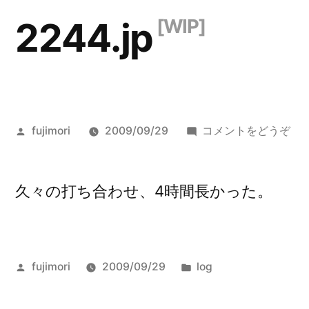
コ
2244.jp
ン
テ
ン
ツ
投
()
fujimori
2009/09/29
コメントをどうぞ
へ
稿
者:
ス
久々の打ち合わせ、4時間長かった。
キ
ッ
プ
投
カ
fujimori
2009/09/29
log
稿
テ
者:
ゴ