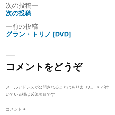
リ
次
次の投稿
ー:
の
次の投稿
投
投
前
前の投稿
稿
稿:
の
グラン・トリノ [DVD]
ナ
投
稿:
ビ
ゲ
コメントをどうぞ
ー
シ
メールアドレスが公開されることはありません。
※
が付
ョ
いている欄は必須項目です
ン
コメント
※