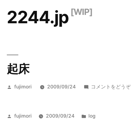
コ
2244.jp
ン
テ
ン
ツ
起床
へ
ス
投
(起
fujimori
2009/09/24
コメントをどうぞ
キ
稿
床)
ッ
者:
プ
投
カ
fujimori
2009/09/24
log
稿
テ
者:
ゴ