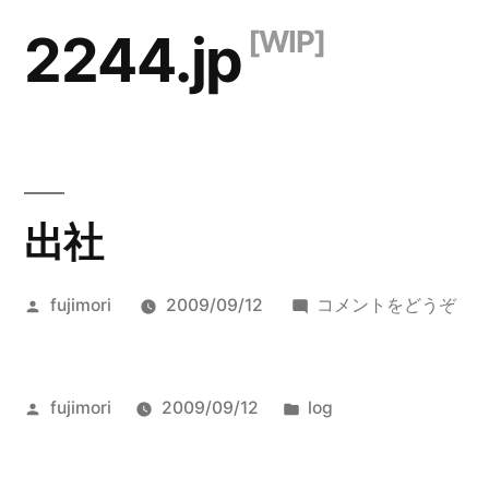
コ
2244.jp
ン
テ
ン
ツ
出社
へ
ス
投
(出
fujimori
2009/09/12
コメントをどうぞ
キ
稿
社)
ッ
者:
プ
投
カ
fujimori
2009/09/12
log
稿
テ
者:
ゴ