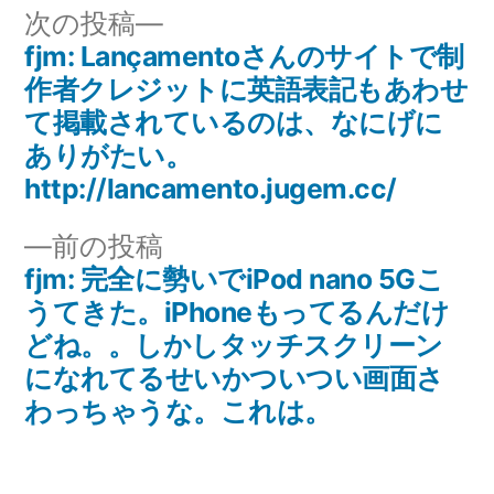
リ
次
次の投稿
ー:
の
fjm: Lançamentoさんのサイトで制
投
投
作者クレジットに英語表記もあわせ
稿
稿:
て掲載されているのは、なにげに
ありがたい。
ナ
http://lancamento.jugem.cc/
ビ
前
前の投稿
ゲ
の
fjm: 完全に勢いでiPod nano 5Gこ
投
うてきた。iPhoneもってるんだけ
ー
稿:
どね。。しかしタッチスクリーン
シ
になれてるせいかついつい画面さ
ョ
わっちゃうな。これは。
ン