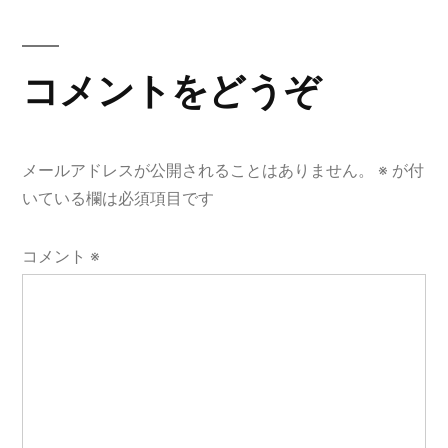
稿:
ビ
ゲ
コメントをどうぞ
ー
シ
メールアドレスが公開されることはありません。
※
が付
ョ
いている欄は必須項目です
ン
コメント
※