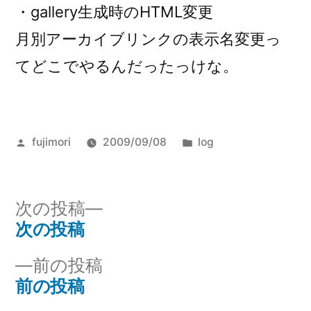
・gallery生成時のHTML変更
月別アーカイブリンクの表示名変更っ
てどこでやるんだったっけな。
投
カ
fujimori
2009/09/08
log
稿
テ
者:
ゴ
リ
次
次の投稿
ー:
の
次の投稿
投
投
前
前の投稿
稿
稿:
の
前の投稿
ナ
投