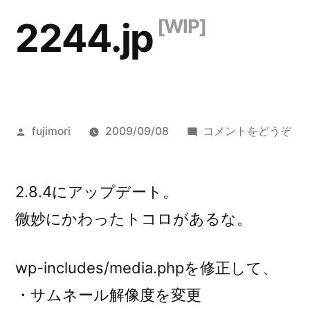
コ
2244.jp
ン
テ
ン
ツ
投
()
fujimori
2009/09/08
コメントをどうぞ
へ
稿
者:
ス
2.8.4にアップデート。
キ
微妙にかわったトコロがあるな。
ッ
プ
wp-includes/media.phpを修正して、
・サムネール解像度を変更