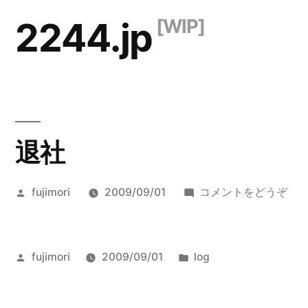
コ
2244.jp
ン
テ
ン
ツ
退社
へ
ス
投
(退
fujimori
2009/09/01
コメントをどうぞ
キ
稿
社)
ッ
者:
プ
投
カ
fujimori
2009/09/01
log
稿
テ
者:
ゴ