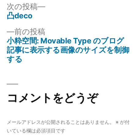
リ
次
次の投稿
ー:
の
凸deco
投
投
前
前の投稿
稿
稿:
の
小粋空間: Movable Type のブログ
ナ
投
記事に表示する画像のサイズを制御
稿:
する
ビ
ゲ
ー
コメントをどうぞ
シ
ョ
メールアドレスが公開されることはありません。
※
が付
ン
いている欄は必須項目です