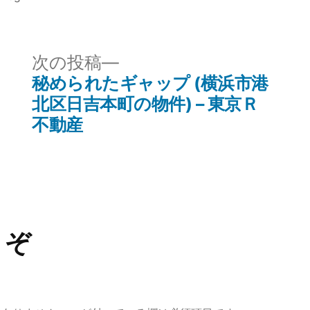
テ
ゴ
リ
次
次の投稿
ー:
の
秘められたギャップ (横浜市港
投
北区日吉本町の物件) – 東京Ｒ
稿:
不動産
うぞ