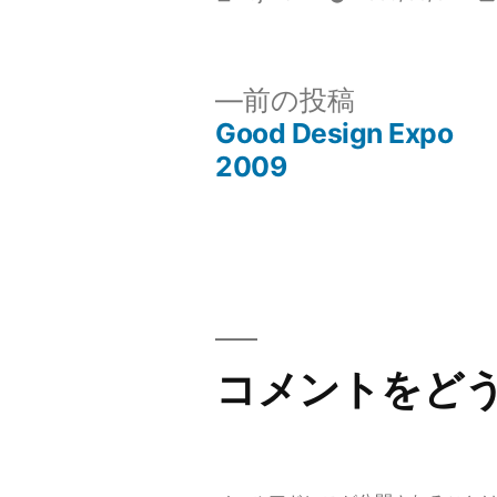
稿
者:
前
前の投稿
の
Good Design Expo
投
投
2009
稿:
稿
ナ
ビ
ゲ
コメントをど
ー
シ