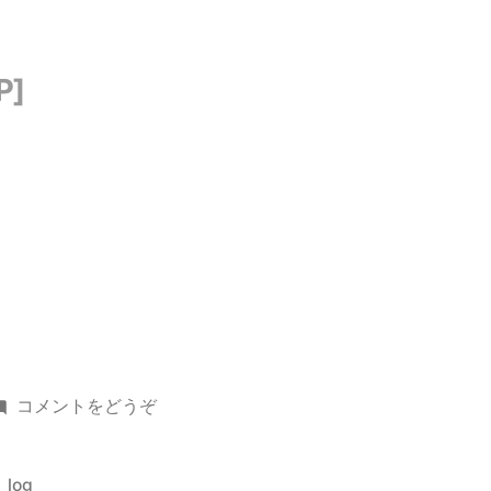
(起
コメントをどうぞ
床)
カ
log