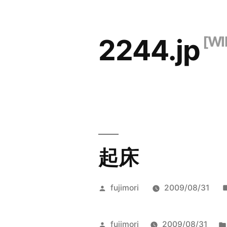
コ
ン
2244.jp
テ
ン
ツ
へ
ス
キ
起床
ッ
プ
投
fujimori
2009/08/31
稿
者:
投
fujimori
2009/08/31