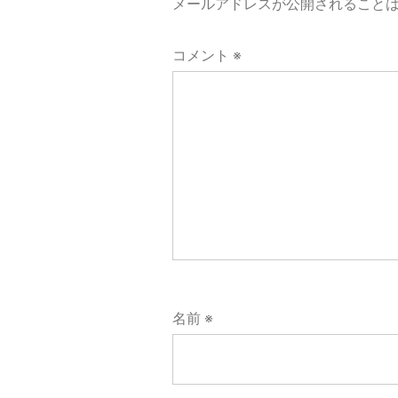
メールアドレスが公開されること
ョ
ン
コメント
※
名前
※