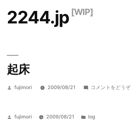
コ
2244.jp
ン
テ
ン
ツ
起床
へ
ス
投
(起
fujimori
2009/08/21
コメントをどうぞ
キ
稿
床)
ッ
者:
プ
投
カ
fujimori
2009/08/21
log
稿
テ
者:
ゴ