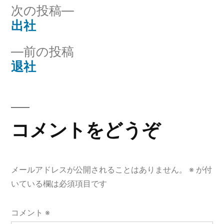
リ
次
次の投稿
ー:
の
出社
投
投
前
前の投稿
稿
稿:
の
退社
ナ
投
稿:
ビ
ゲ
コメントをどうぞ
ー
シ
メールアドレスが公開されることはありません。
※
が付
ョ
いている欄は必須項目です
ン
コメント
※