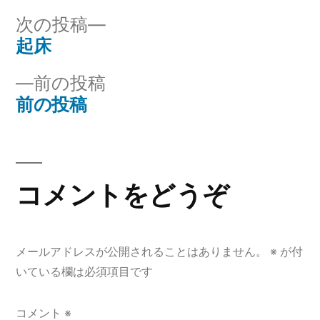
リ
次
次の投稿
ー:
の
起床
投
投
前
前の投稿
稿
稿:
の
前の投稿
ナ
投
稿:
ビ
ゲ
コメントをどうぞ
ー
シ
メールアドレスが公開されることはありません。
※
が付
ョ
いている欄は必須項目です
ン
コメント
※