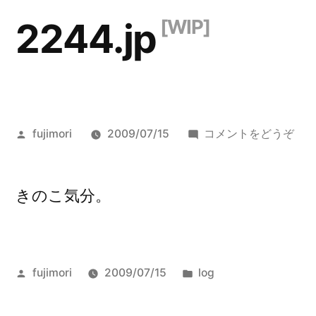
コ
2244.jp
ン
テ
ン
ツ
投
()
fujimori
2009/07/15
コメントをどうぞ
へ
稿
者:
ス
きのこ気分。
キ
ッ
プ
投
カ
fujimori
2009/07/15
log
稿
テ
者:
ゴ