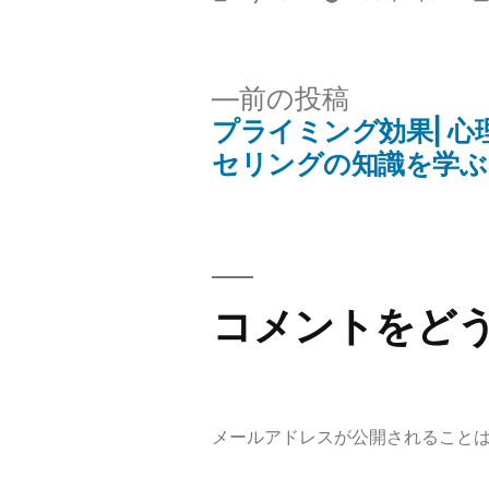
稿
者:
前
前の投稿
の
プライミング効果| 心
投
投
セリングの知識を学ぶ
稿:
稿
ナ
ビ
コメントをど
ゲ
ー
メールアドレスが公開されること
シ