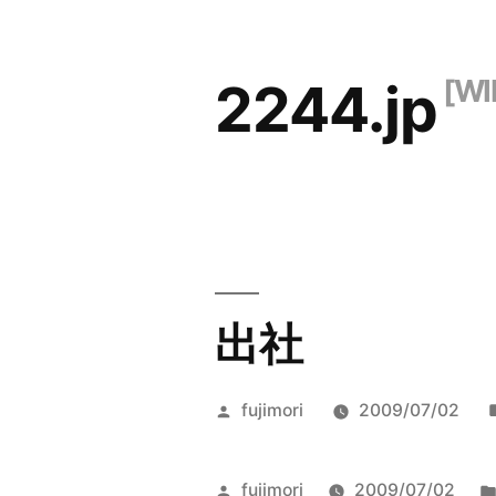
コ
ン
2244.jp
テ
ン
ツ
へ
ス
キ
出社
ッ
プ
投
fujimori
2009/07/02
稿
者:
投
fujimori
2009/07/02