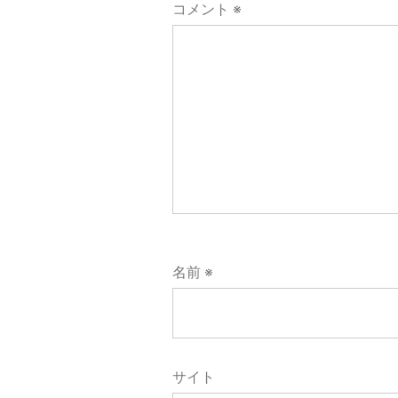
ョ
コメント
※
ン
名前
※
サイト