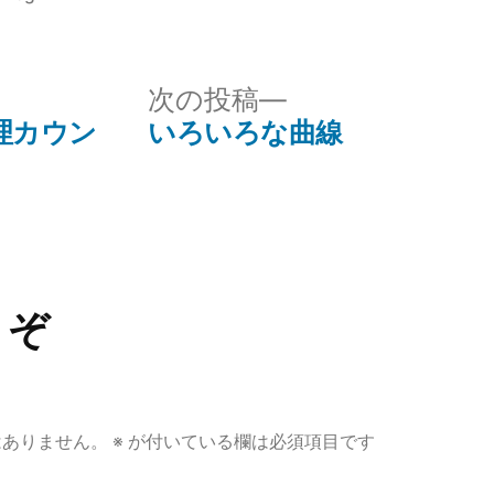
テ
ゴ
リ
次
次の投稿
ー:
の
理カウン
いろいろな曲線
投
稿:
うぞ
はありません。
※
が付いている欄は必須項目です