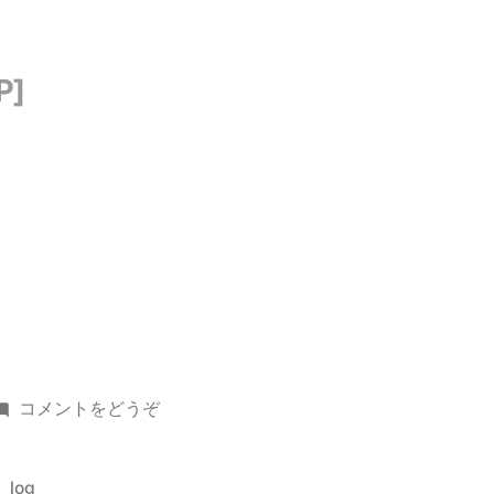
(出
コメントをどうぞ
社)
カ
log