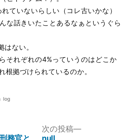
われていないらしい（コレ古いかな）
んな話きいたことあるなぁというぐら
拠はない。
らそれぞれの4%っていうのはどこか
れ根拠づけられているのか。
カ
log
テ
ゴ
リ
次
次の投稿
ー:
の
刑務官と
null