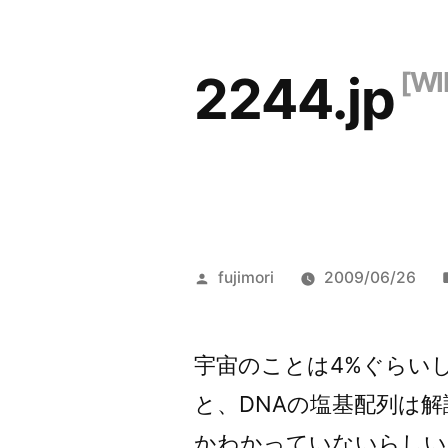
コ
ン
2244.jp
テ
ン
ツ
へ
ス
投
fujimori
2009/06/26
キ
稿
ッ
者:
宇宙のことは4%ぐらい
プ
と、DNAの塩基配列は
かわかっていないらしい