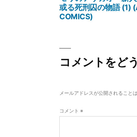
投
投
或る死刑囚の物語 (1) (
稿:
COMICS)
稿
ナ
ビ
コメントをど
ゲ
ー
シ
メールアドレスが公開されること
ョ
コメント
※
ン