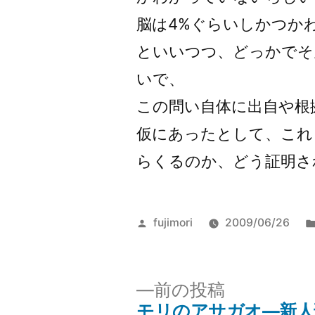
脳は4%ぐらいしかつか
といいつつ、どっかでそ
いで、
この問い自体に出自や根
仮にあったとして、これ
らくるのか、どう証明さ
投
fujimori
2009/06/26
稿
者:
前
前の投稿
の
モリのアサガオ―新人