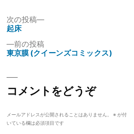
者:
ゴ
リ
次
次の投稿
ー:
の
起床
投
投
前
前の投稿
稿
稿:
の
東京膜 (クイーンズコミックス)
ナ
投
稿:
ビ
ゲ
コメントをどうぞ
ー
シ
メールアドレスが公開されることはありません。
※
が付
ョ
いている欄は必須項目です