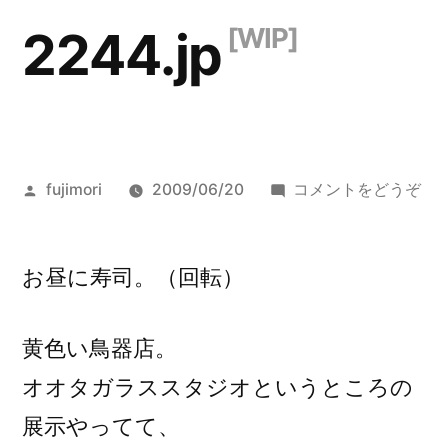
コ
2244.jp
ン
テ
ン
ツ
投
()
fujimori
2009/06/20
コメントをどうぞ
へ
稿
者:
ス
お昼に寿司。（回転）
キ
ッ
黄色い鳥器店。
プ
オオタガラススタジオというところの
展示やってて、