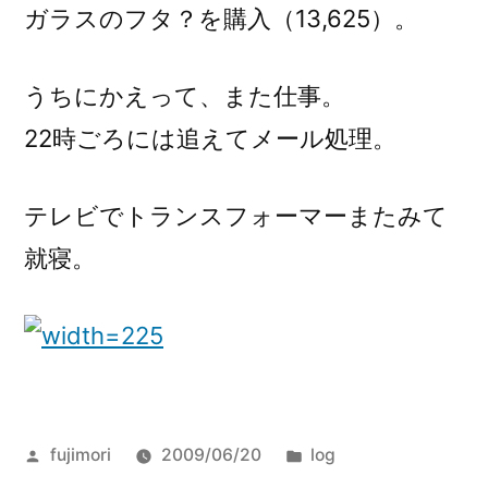
ガラスのフタ？を購入（13,625）。
うちにかえって、また仕事。
22時ごろには追えてメール処理。
テレビでトランスフォーマーまたみて
就寝。
投
カ
fujimori
2009/06/20
log
稿
テ