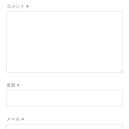
ン
コメント
※
名前
※
メール
※