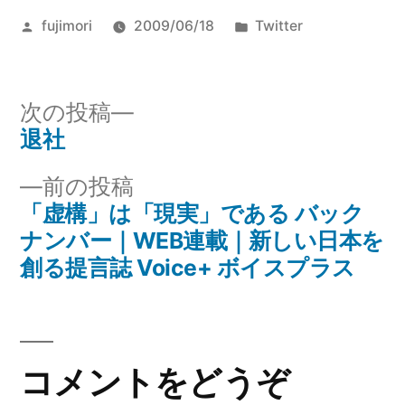
て
投
カ
fujimori
2009/06/18
Twitter
帰
稿
テ
る…
者:
ゴ
リ
次
次の投稿
ー:
の
退社
投
投
前
前の投稿
稿
稿:
の
「虚構」は「現実」である バック
ナ
投
ナンバー｜WEB連載｜新しい日本を
稿:
創る提言誌 Voice+ ボイスプラス
ビ
ゲ
ー
コメントをどうぞ
シ