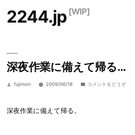
コ
2244.jp
ン
テ
ン
ツ
深夜作業に備えて帰る…
へ
ス
投
(深
fujimori
2009/06/18
コメントをどうぞ
キ
稿
夜
ッ
者:
作
業
深夜作業に備えて帰る。
プ
に
備
え