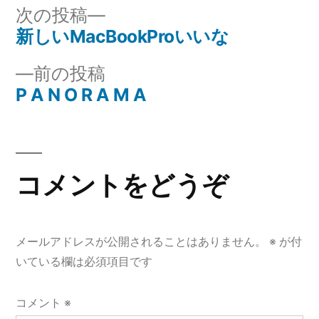
リ
次
次の投稿
ー:
の
新しいMacBookProいいな
投
投
前
前の投稿
稿
稿:
の
P A N O R A M A
ナ
投
稿:
ビ
ゲ
コメントをどうぞ
ー
シ
メールアドレスが公開されることはありません。
※
が付
ョ
いている欄は必須項目です
ン
コメント
※