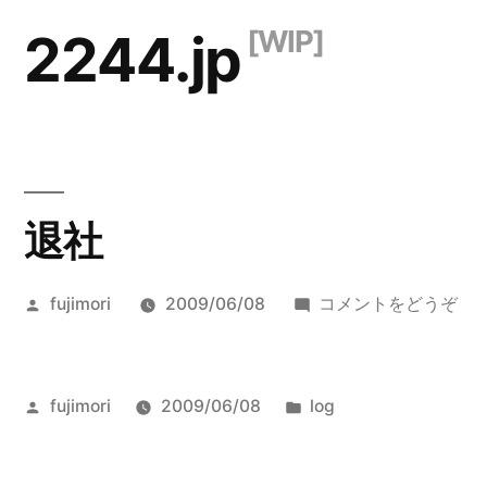
コ
2244.jp
ン
テ
ン
ツ
退社
へ
ス
投
(退
fujimori
2009/06/08
コメントをどうぞ
キ
稿
社)
ッ
者:
プ
投
カ
fujimori
2009/06/08
log
稿
テ
者:
ゴ