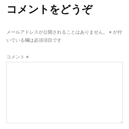
ゲ
コメントをどうぞ
ー
シ
メールアドレスが公開されることはありません。
※
が付
ョ
いている欄は必須項目です
ン
コメント
※