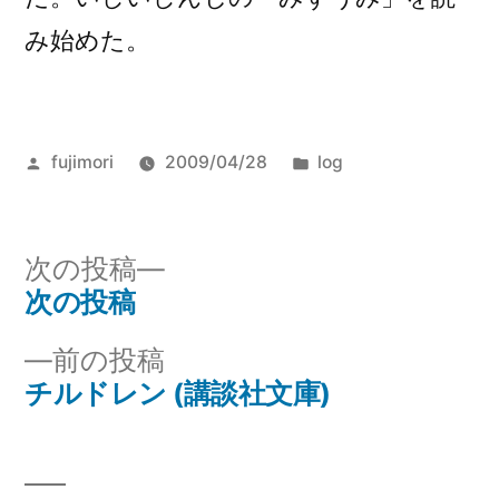
ル)
み始めた。
投
カ
fujimori
2009/04/28
log
稿
テ
者:
ゴ
リ
次
次の投稿
ー:
の
次の投稿
投
投
前
前の投稿
稿
稿:
の
チルドレン (講談社文庫)
ナ
投
稿:
ビ