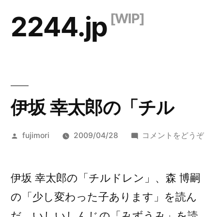
コ
2244.jp
ン
テ
ン
ツ
伊坂 幸太郎の「チル
へ
ス
投
(伊
fujimori
2009/04/28
コメントをどうぞ
キ
稿
坂
ッ
者:
幸
太
伊坂 幸太郎の「チルドレン」、森 博嗣
プ
郎
の「少し変わった子あります」を読ん
の
だ。いしいしんじの「みずうみ」を読
「