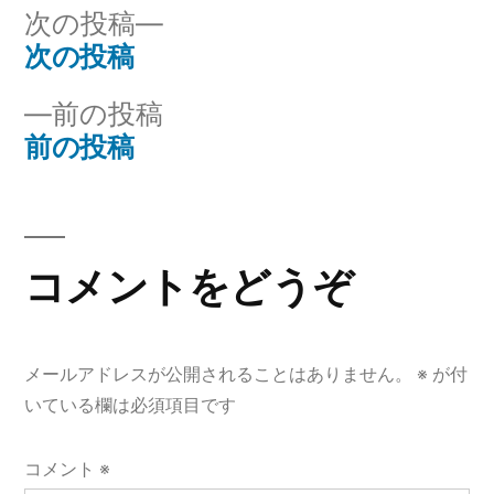
リ
次
次の投稿
ー:
の
次の投稿
投
投
前
前の投稿
稿
稿:
の
前の投稿
ナ
投
稿:
ビ
ゲ
コメントをどうぞ
ー
シ
メールアドレスが公開されることはありません。
※
が付
ョ
いている欄は必須項目です
ン
コメント
※