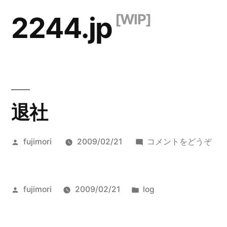
コ
2244.jp
ン
テ
ン
ツ
退社
へ
ス
投
(退
fujimori
2009/02/21
コメントをどうぞ
キ
稿
社)
ッ
者:
プ
投
カ
fujimori
2009/02/21
log
稿
テ
者:
ゴ