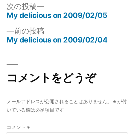
リ
次
次の投稿
ー:
の
My delicious on 2009/02/05
投
投
前
前の投稿
稿
稿:
の
My delicious on 2009/02/04
ナ
投
稿:
ビ
ゲ
コメントをどうぞ
ー
シ
メールアドレスが公開されることはありません。
※
が付
ョ
いている欄は必須項目です
ン
コメント
※