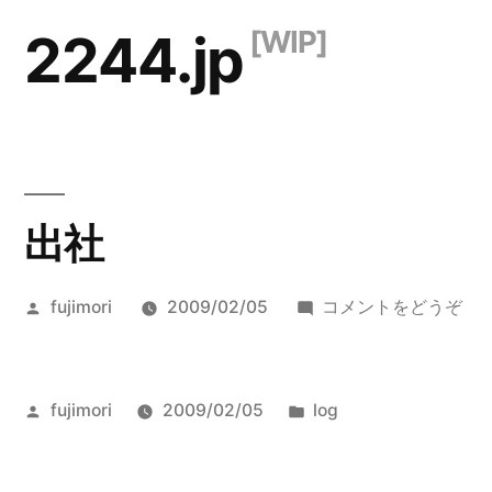
コ
2244.jp
ン
テ
ン
ツ
出社
へ
ス
投
(出
fujimori
2009/02/05
コメントをどうぞ
キ
稿
社)
ッ
者:
プ
投
カ
fujimori
2009/02/05
log
稿
テ
者:
ゴ