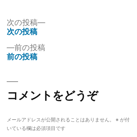
稿
テ
者:
ゴ
リ
次
次の投稿
ー:
の
次の投稿
投
投
前
前の投稿
稿
稿:
の
前の投稿
ナ
投
稿:
ビ
ゲ
コメントをどうぞ
ー
シ
メールアドレスが公開されることはありません。
※
が付
ョ
いている欄は必須項目です