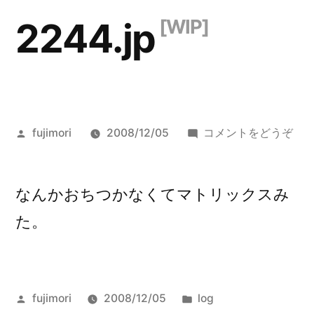
コ
2244.jp
ン
テ
ン
ツ
投
()
fujimori
2008/12/05
コメントをどうぞ
へ
稿
者:
ス
なんかおちつかなくてマトリックスみ
キ
た。
ッ
プ
投
カ
fujimori
2008/12/05
log