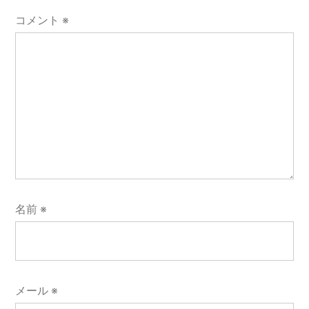
ン
コメント
※
名前
※
メール
※