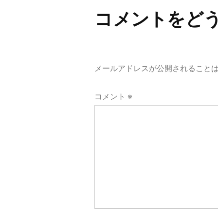
ビ
コメントをど
ゲ
ー
シ
メールアドレスが公開されること
ョ
コメント
※
ン