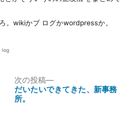
ikiかブ ログかwordpressか。
カ
log
テ
ゴ
リ
次
次の投稿
ー:
の
だいたいできてきた、新事務
投
所。
稿: