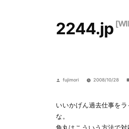
コ
ン
2244.jp
テ
ン
ツ
へ
ス
投
fujimori
2008/10/28
キ
稿
ッ
者:
いいかげん過去仕事をラ
プ
な。
角丸はこういう方法で対