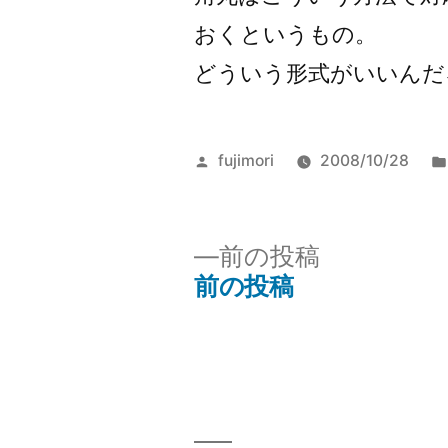
おくというもの。
どういう形式がいいんだろ。w
投
fujimori
2008/10/28
稿
者:
前
前の投稿
の
前の投稿
投
投
稿:
稿
ナ