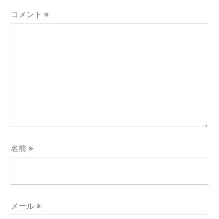
ン
コメント
※
名前
※
メール
※