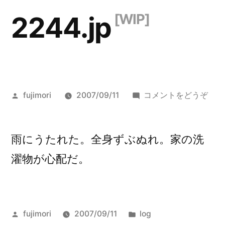
コ
2244.jp
ン
テ
ン
ツ
投
()
fujimori
2007/09/11
コメントをどうぞ
へ
稿
者:
ス
雨にうたれた。全身ずぶぬれ。家の洗
キ
濯物が心配だ。
ッ
プ
投
カ
fujimori
2007/09/11
log