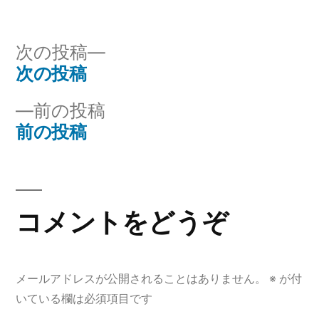
稿
テ
者:
ゴ
リ
次
次の投稿
ー:
の
次の投稿
投
投
前
前の投稿
稿
稿:
の
前の投稿
ナ
投
稿:
ビ
ゲ
コメントをどうぞ
ー
シ
メールアドレスが公開されることはありません。
※
が付
ョ
いている欄は必須項目です