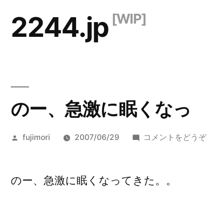
コ
2244.jp
ン
テ
ン
ツ
のー、急激に眠くなっ
へ
ス
投
(の
fujimori
2007/06/29
コメントをどうぞ
キ
稿
ー
ッ
者:
急
激
のー、急激に眠くなってきた。。
プ
に
眠
く