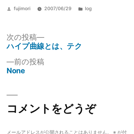
な
投
カ
fujimori
2007/06/29
log
っ)
稿
テ
者:
ゴ
リ
次
次の投稿
ー:
の
ハイプ曲線とは、テク
投
投
前
前の投稿
稿
稿:
の
None
ナ
投
稿:
ビ
ゲ
コメントをどうぞ
ー
シ
メールアドレスが公開されることはありません。
※
が付