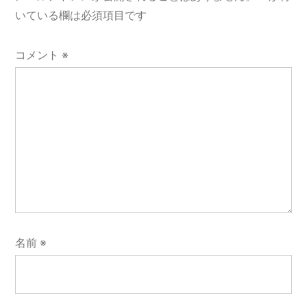
ョ
いている欄は必須項目です
ン
コメント
※
名前
※